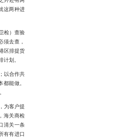
就这两种进
卫检）查验
必须去查，
在港区排提货
排计划。
；以合作共
本都能做。
。
，为客户提
，海关商检
口清关一条
所有有进口