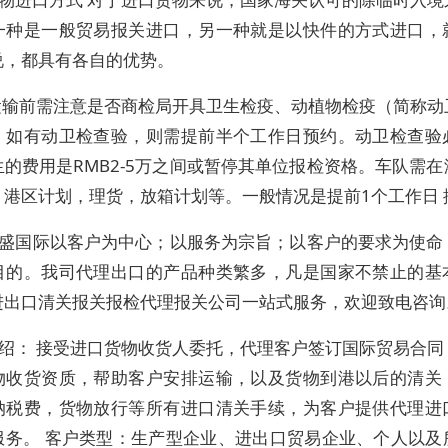
一种是一般贸易报关进口，另一种就是以快件的方式进口，
说，都具有各自的优势。
运输前需注意是否商检局开具卫生检疫、动植物检疫（简称动
。如有动卫检查验，则需提前半个工作日预约。动卫检查验
的费用是RMB2-5万之间或暂停其单位报检资格。车队需
：港区计划，理货，放箱计划等。一般情况是提前1个工作日 
盛国际以客户为中心；以服务为宗旨；以客户的要求为使命
目的。我司代理出口的产品种类繁多，凡是国家不禁止的基
进出口清关报关报检代理报关公司一站式服务，欢迎致电咨询
绍： 接受进口货物收货人委托，代理客户签订国际贸易合同
物收货资质，帮助客户安排运输，以及货物到港以后的清关
纳税费，货物放行等所有进口清关手续，为客户提供代理进
服务。 客户类型：生产型企业、进出口贸易企业、个人以及