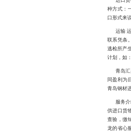
种方式：
口形式来
运输 
联系凭条
逃检所产生
计划，如
青岛汇
同盈利为
青岛钢材
服务介
供进口货
查验，缴
龙的省心