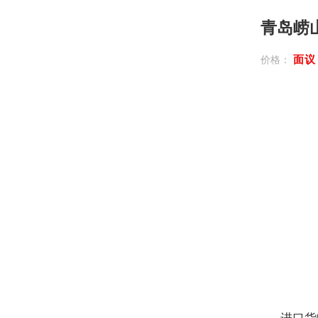
青岛崂
面
价格：
进口货