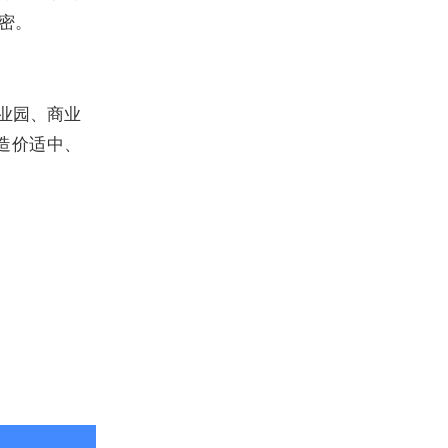
密。
业园、商业
造价适中、