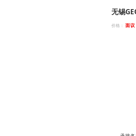
无锡G
面
价格：
承接各