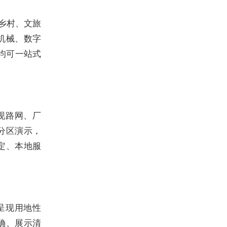
乡村、文旅
机械、数字
均可一站式
现路网、厂
分区演示，
定、本地服
呈现用地性
确、展示清