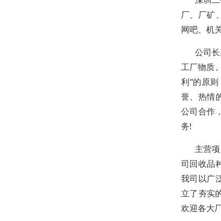
厂、厂矿
网吧、机
公司长
工厂物质
利”的原
誉、热情
公司合作
务!
主营项
司回收品
我司以广
立了夯实
欢迎各大