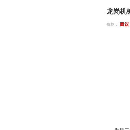
龙岗机
面
价格：
深圳二