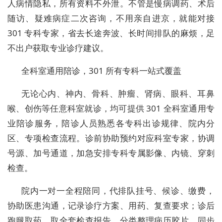
人病情隐私，所有资料不外泄。不管是慢病调药、术后
随访、疑难病症二次咨询，不用亲自进京，就能对接
301 专科专家，省去长途奔波、长时间排队的麻烦，足
不出户获取专业诊疗建议。
全科室通用陪诊，301 所有专科一站式覆盖
无论心内、神内、骨科、肿瘤、肾病、眼科、耳鼻
喉、创伤等任意科室就诊，均可提供 301 全科室通用专
业陪诊服务，陪诊人员熟悉各专科出诊规律、院内分
区、专项检查流程。诊前协助预约对应科室专家，协调
号源、加号通道，加急安排专科专属影像、内镜、穿刺
检查。
院内一对一全程陪同，代排队挂号、候诊、缴费，
协助医患沟通，记录诊疗方案、用药、复查要求；诊后
跑腿取药、取全套检查报告，分类整理病历胶片，同步