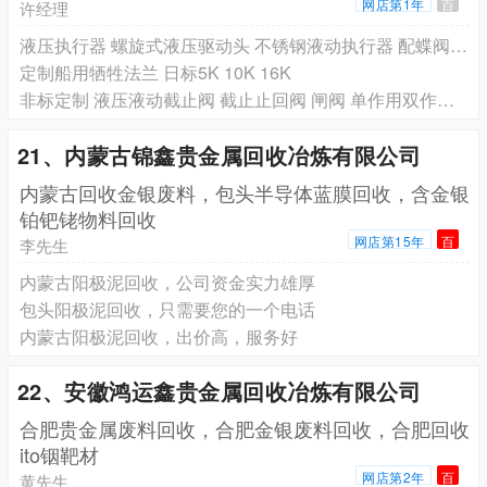
网店第1年
百
许经理
液压执行器 螺旋式液压驱动头 不锈钢液动执行器 配蝶阀球阀
定制船用牺牲法兰 日标5K 10K 16K
非标定制 液压液动截止阀 截止止回阀 闸阀 单作用双作用 带手动
21、内蒙古锦鑫贵金属回收冶炼有限公司
内蒙古回收金银废料，包头半导体蓝膜回收，含金银
铂钯铑物料回收
网店第15年
百
李先生
内蒙古阳极泥回收，公司资金实力雄厚
包头阳极泥回收，只需要您的一个电话
内蒙古阳极泥回收，出价高，服务好
22、安徽鸿运鑫贵金属回收冶炼有限公司
合肥贵金属废料回收，合肥金银废料回收，合肥回收
ito铟靶材
网店第2年
百
黄先生