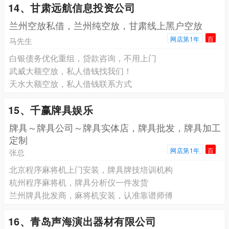
14、甘肃远航信息投资公司
兰州空放私借，兰州纯空放，甘肃线上黑户空放
网店第1年
百
马先生
白银债务优化重组，贷款咨询，不用上门
武威大额空放，私人借钱找我们！
天水大额空放，私人借钱联系方式
15、千赢牌具娱乐
牌具～牌具公司～牌具实体店，牌具批发，牌具加工
定制
网店第1年
百
张总
北京程序麻将机上门安装，牌具牌技培训机构
杭州程序麻将机，牌具分析仪一件发货
兰州牌具批发商，麻将机安装，认准靠谱师傅
16、青岛声海演出器材有限公司