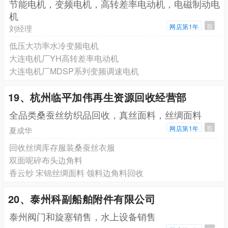
节能电机，变频电机，高转差率电动机，电磁制动电
机
网店第1年
百
刘经理
低压大功率水冷变频电机
大连电机厂YH高转差率电动机
大连电机厂MDSP系列变频调速电机
19、杭州临平加伟再生资源回收经营部
全品类桑蚕丝纺织品回收，真丝面料，丝绸面料
网店第1年
百
夏成华
回收丝绸库存服装桑蚕丝衣服
双面呢碎布头边角料
香云纱 宋锦丝绸面料 领料边角料回收
20、泰州科副船舶附件有限公司
泰州阀门和旋塞销售，水上设备销售