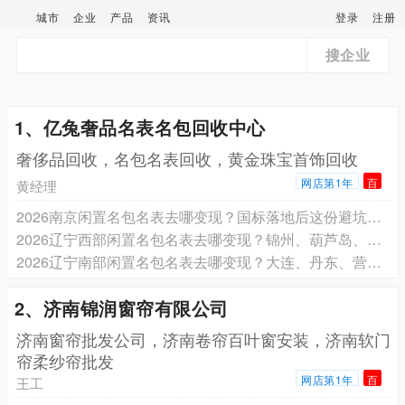
城市
企业
产品
资讯
登录
注册
搜企业
1、亿兔奢品名表名包回收中心
奢侈品回收，名包名表回收，黄金珠宝首饰回收
网店第1年
百
黄经理
2026南京闲置名包名表去哪变现？国标落地后这份避坑指南请收好
2026辽宁西部闲置名包名表去哪变现？锦州、葫芦岛、盘锦、朝阳、阜新五城避坑指南请收好
2026辽宁南部闲置名包名表去哪变现？大连、丹东、营口三城避坑指南请收好
2、济南锦润窗帘有限公司
济南窗帘批发公司，济南卷帘百叶窗安装，济南软门
帘柔纱帘批发
网店第1年
百
王工