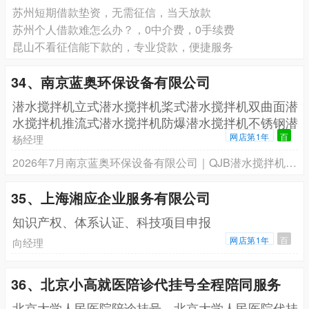
苏州短期借款垫资，无需征信，当天放款
苏州个人借款难怎么办？，0中介费，0手续费
昆山不看征信能下款的，专业贷款，便捷服务
34、南京蓝奥环保设备有限公司
潜水搅拌机立式潜水搅拌机桨式潜水搅拌机双曲面潜
水搅拌机推流式潜水搅拌机防爆潜水搅拌机不锈钢潜
水搅拌机
网店第1年
百
杨经理
2026年7月南京蓝奥环保设备有限公司｜QJB潜水搅拌机推流器选型方案：防爆/不锈钢/永磁一级能效技术专利与参数对比
35、上海湘应企业服务有限公司
知识产权、体系认证、科技项目申报
网店第1年
百
向经理
36、北京小高就医陪诊代挂号全程陪同服务
北京大学人民医院陪诊挂号，北京大学人民医院代挂