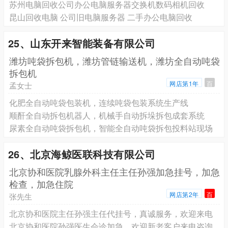
苏州电脑回收公司办公电脑服务器交换机数码相机回收
昆山回收电脑 公司旧电脑服务器 二手办公电脑回收
25、山东开来智能装备有限公司
潍坊吨袋拆包机，潍坊管链输送机，潍坊全自动吨袋
拆包机
网店第1年
百
孟女士
化肥全自动吨袋包装机，连续吨袋包装系统生产线
顺酐全自动拆包机器人，机械手自动拆垛拆包成套系统
尿素全自动吨袋拆包机，智能全自动吨袋拆包投料站现场
26、北京海鲸医联科技有限公司
北京协和医院乳腺外科主任主任孙强加急挂号，加急
检查，加急住院
网店第2年
百
张先生
北京协和医院主任孙强主任代挂号，真诚服务，欢迎来电
北京协和医院孙强医生会诊加急，欢迎新老客户来电咨询