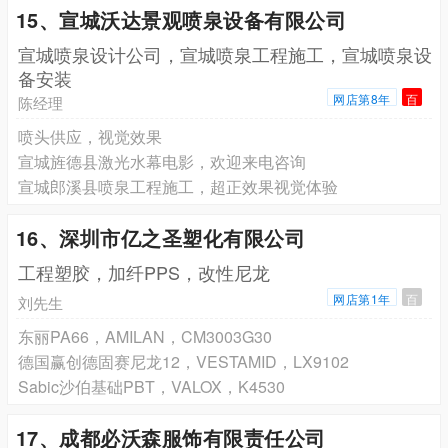
15、宣城沃达景观喷泉设备有限公司
宣城喷泉设计公司，宣城喷泉工程施工，宣城喷泉设
备安装
网店第8年
百
陈经理
喷头供应，视觉效果
宣城旌德县激光水幕电影，欢迎来电咨询
宣城郎溪县喷泉工程施工，超正效果视觉体验
16、深圳市亿之圣塑化有限公司
工程塑胶，加纤PPS，改性尼龙
网店第1年
百
刘先生
东丽PA66，AMILAN，CM3003G30
德国赢创德固赛尼龙12，VESTAMID，LX9102
Sabic沙伯基础PBT，VALOX，K4530
17、成都必沃森服饰有限责任公司