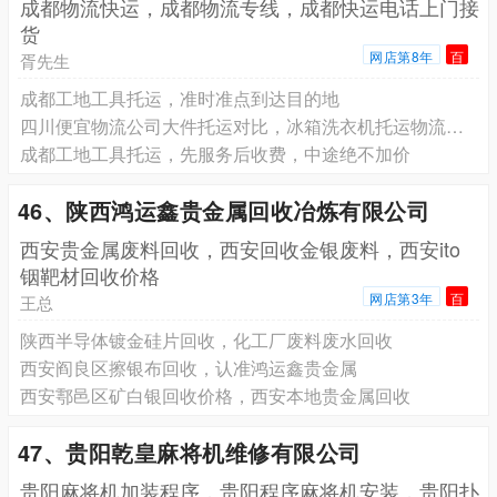
成都物流快运，成都物流专线，成都快运电话上门接
货
网店第8年
百
胥先生
成都工地工具托运，准时准点到达目的地
四川便宜物流公司大件托运对比，冰箱洗衣机托运物流上门取件
成都工地工具托运，先服务后收费，中途绝不加价
46、陕西鸿运鑫贵金属回收冶炼有限公司
西安贵金属废料回收，西安回收金银废料，西安ito
铟靶材回收价格
网店第3年
百
王总
陕西半导体镀金硅片回收，化工厂废料废水回收
西安阎良区擦银布回收，认准鸿运鑫贵金属
西安鄠邑区矿白银回收价格，西安本地贵金属回收
47、贵阳乾皇麻将机维修有限公司
贵阳麻将机加装程序，贵阳程序麻将机安装，贵阳扑