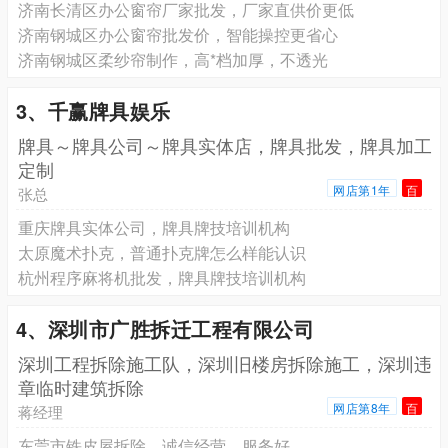
济南‌长清区办公窗帘厂家批发，厂家直供价更低
济南钢城区‌办公窗帘批发价，智能操控更省心
济南钢城区‌柔纱帘制作，高*档加厚，不透光
3、千赢牌具娱乐
牌具～牌具公司～牌具实体店，牌具批发，牌具加工
定制
网店第1年
百
张总
重庆牌具实体公司，牌具牌技培训机构
太原魔术扑克，普通扑克牌怎么样能认识
杭州程序麻将机批发，牌具牌技培训机构
4、深圳市广胜拆迁工程有限公司
深圳工程拆除施工队，深圳旧楼房拆除施工，深圳违
章临时建筑拆除
网店第8年
百
蒋经理
东莞市铁皮屋拆除，诚信经营，服务好