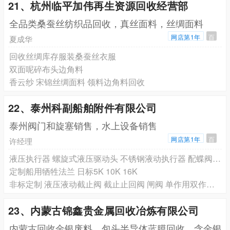
21、杭州临平加伟再生资源回收经营部
全品类桑蚕丝纺织品回收，真丝面料，丝绸面料
网店第1年
百
夏成华
回收丝绸库存服装桑蚕丝衣服
双面呢碎布头边角料
香云纱 宋锦丝绸面料 领料边角料回收
22、泰州科副船舶附件有限公司
泰州阀门和旋塞销售，水上设备销售
网店第1年
百
许经理
液压执行器 螺旋式液压驱动头 不锈钢液动执行器 配蝶阀球阀
定制船用牺牲法兰 日标5K 10K 16K
非标定制 液压液动截止阀 截止止回阀 闸阀 单作用双作用 带手动
23、内蒙古锦鑫贵金属回收冶炼有限公司
内蒙古回收金银废料，包头半导体蓝膜回收，含金银