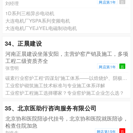
网店第1年
百
刘经理
1D系列三相异步电动机
大连电机厂YSPA系列变频电机
大连电机厂YEJ/YEL电磁制动电机
34、正晨建设
河南正晨建设坐落安阳，主营炉窑产销及施工，多项
工程二级资质齐全
网店第1年
百
张雪明
碳素行业窑炉工程“四谋划”施工体系——以焙烧炉、阴极焙烧炉、煅烧炉为例
工业窑炉砌筑施工技术标准与专业施工体系详解
工业窑炉工程施工选择哪家？专业窑炉施工企业怎么选？
35、北京医助行咨询服务有限公司
北京协和医院陪诊代挂号，北京协和医院就医陪诊，
检查住院加急
网店第15年
百
刘先生