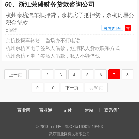
50、浙江荣盛财务贷款咨询公司
杭州余杭汽车抵押贷，余杭房子抵押贷，余杭房屋公
积金贷款
网店第1年
百
刘经理
余杭按揭车转贷，当场办不打电话
杭州余杭区电子签私人借款，短期私人贷款联系方式
杭州余杭区电子签私人借款，私人小额借钱
上一页
1
2
3
4
5
6
7
8
9
10
下一页
共50页
百业网
百业通
支付
建站
联系我们
© 2013 -百业网- 鄂ICP备16001549号-3
武汉百业网科技有限公司