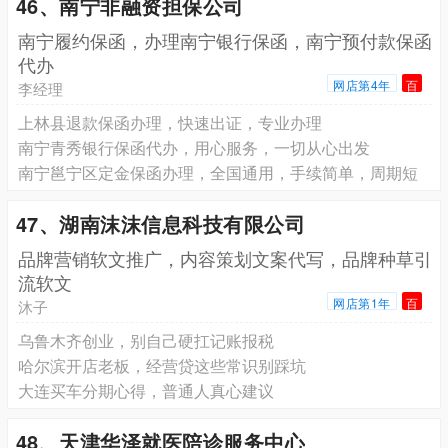
46、南宁非融资担保公司
南宁履约保函，办理南宁银行保函，南宁预付款保函
代办
网店第4年
百
李经理
上林县退款保函办理，快速出证，专业办理
南宁青秀银行保函代办，用心服务，一切从心出发
南宁邕宁区定金保函办理，全国通用，手续简单，周期短
47、湖南沫沫信息科技有限公司
品牌营销软文推广，内容策划文案代写，品牌种草引
流软文
网店第1年
百
沐子
乌鲁木齐创业，别自己硬扛记账报税
哈尔滨开店老板，经营贷这些常识别踩坑
大连买车分期心得，普通人真心建议
48、天津华泽就医陪诊服务中心