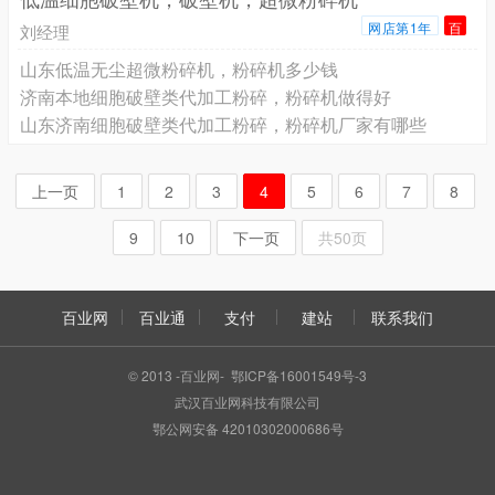
网店第1年
百
刘经理
山东低温无尘超微粉碎机，粉碎机多少钱
济南本地细胞破壁类代加工粉碎，粉碎机做得好
山东济南细胞破壁类代加工粉碎，粉碎机厂家有哪些
上一页
1
2
3
4
5
6
7
8
9
10
下一页
共50页
百业网
百业通
支付
建站
联系我们
© 2013 -百业网- 鄂ICP备16001549号-3
武汉百业网科技有限公司
鄂公网安备 42010302000686号