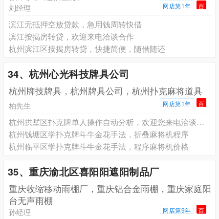
网店第1年
百
刘经理
滨江无抵押空放贷款，急用钱周转快借
滨江按揭房转贷，欢迎来电洽谈合作
杭州滨江区按揭房转贷，快捷简便，随借随还
34、杭州心光科技牌具公司
杭州牌技牌具，杭州牌具公司，杭州扑克麻将道具
网店第1年
百
柏先生
杭州拱墅区扑克牌单人操作自动分析，欢迎您来电洽谈合作
杭州钱塘区学扑克牌斗牛金花手法，折叠麻将机程序
杭州临平区学扑克牌斗牛金花手法，程序麻将机价格
35、重庆渝北区喜阳阳遮阳制品厂
重庆收缩移动雨棚厂，重庆铝合金雨棚，重庆家庭阳
台无声雨棚
网店第9年
百
孙经理