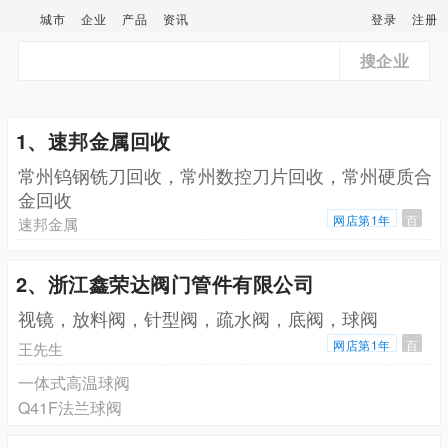
城市
企业
产品
资讯
登录
注册
搜企业
1、速邦金属回收
常州钨钢铣刀回收，常州数控刀片回收，常州硬质合
金回收
网店第1年
百
速邦金属
2、浙江鑫荣达阀门管件有限公司
视镜，放料阀，针型阀，疏水阀，底阀，球阀
网店第1年
百
王先生
一体式高温球阀
Q41F法兰球阀